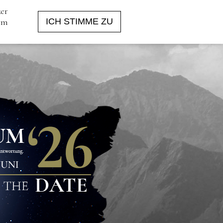
zer
 um
ICH STIMME ZU