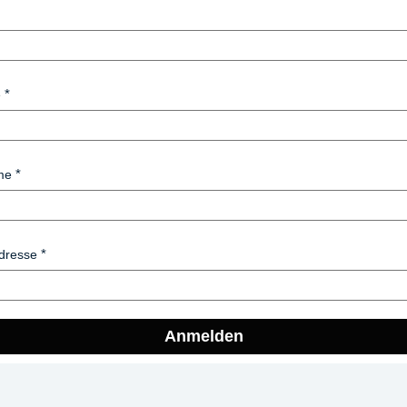
e
me
dresse
Anmelden