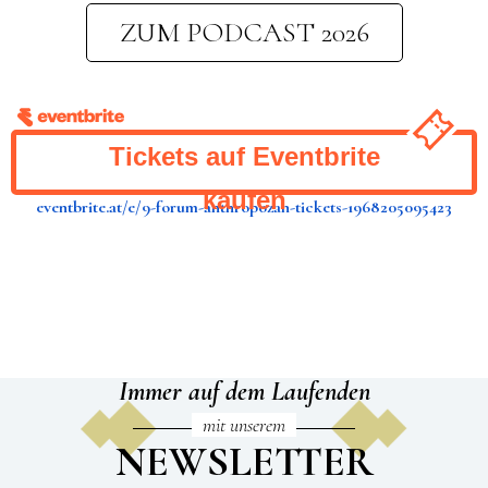
ZUM PODCAST 2026
Tickets auf Eventbrite
kaufen
eventbrite.at/e/9-forum-anthropozan-tickets-1968205095423
Immer auf dem Laufenden
mit unserem
NEWSLETTER