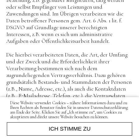
oder selbst Empfänger von Leistungen und
Zuwendungen sind. Im Übrigen verarbeiten wir die
Daten betroffener Personen gem. Art. 6 Abs. 1 lit. f.
DSGVO auf Grundlage unserer berechtigten
Interessen, z.B. wenn es sich um administrative
Aufgaben oder Öffentlichkeitsarbeit handelt.
Die hierbei verarbeiteten Daten, die Art, der Umfang
und der Zweck und die Erforderlichkeit ihrer
Verarbeitung bestimmen sich nach dem
zugrundeliegenden Vertragsverhältnis. Dazu gehören
grundsätzlich Bestands- und Stammdaten der Personen
(z.B., Name, Adresse, etc.), als auch die Kontaktdaten
(z.B., E-Mailadresse, Telefon, etc.), die Vertragsdaten
(z.B., in Anspruch genommene Leistungen, mitgeteilte
Diese Website verwendet Cookies – nähere Informationen dazu und zu
Ihren Rechten als Benutzer finden Sie in unserer Datenschutzerklärung
Inhalte und Informationen, Namen von
am Ende der Seite. Klicken Sie auf „Ich stimme zu“, um Cookies zu
Kontaktpersonen) und sofern wir zahlungspflichtige
akzeptieren und direkt unsere Website besuchen zu können.
Leistungen oder Produkte anbieten, Zahlungsdaten
ICH STIMME ZU
(z.B., Bankverbindung, Zahlungshistorie, etc.).