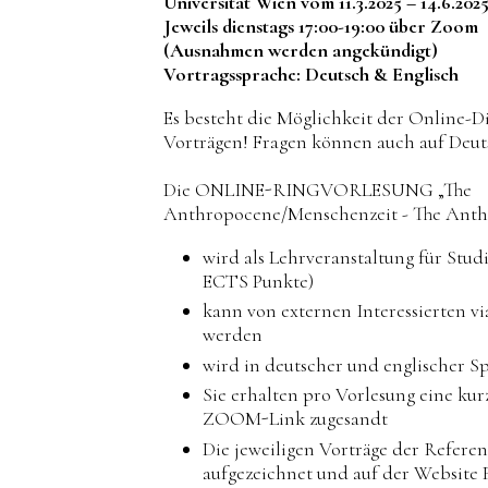
Universität Wien vom 11.3.2025 – 14.6.202
Jeweils dienstags 17:00-19:00 über Zoom
(Ausnahmen werden angekündigt)
Vortragssprache: Deutsch & Englisch
Es besteht die Möglichkeit der Online-D
Vorträgen! Fragen können auch auf Deuts
Die ONLINE-RINGVORLESUNG „The
Anthropocene/Menschenzeit - The Anth
wird als Lehrveranstaltung für Stud
ECTS Punkte)
kann von externen Interessierten 
werden
wird in deutscher und englischer S
Sie erhalten pro Vorlesung eine kur
ZOOM-Link zugesandt
Die jeweiligen Vorträge der Refer
aufgezeichnet und auf der Website