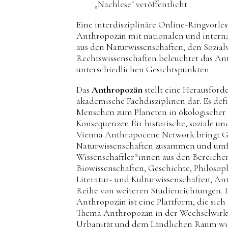
„Nachlese" veröffentlicht
Eine interdisziplinäre Online-Ringvorl
Anthropozän mit nationalen und intern
aus den Naturwissenschaften, den Sozial
Rechtswissenschaften beleuchtet das An
unterschiedlichen Gesichtspunkten.
Das
Anthropozän
stellt eine Herausforde
akademische Fachdisziplinen dar. Es defi
Menschen zum Planeten in ökologischer 
Konsequenzen für historische, soziale un
Vienna Anthropocene Network bringt Ge
Naturwissenschaften zusammen und umf
Wissenschaftler*innen aus den Bereiche
Biowissenschaften, Geschichte, Philosoph
Literatur- und Kulturwissenschaften, An
Reihe von weiteren Studienrichtungen. 
Anthropozän ist eine Plattform, die sich
Thema Anthropozän in der Wechselwirku
Urbanität und dem Ländlichen Raum w