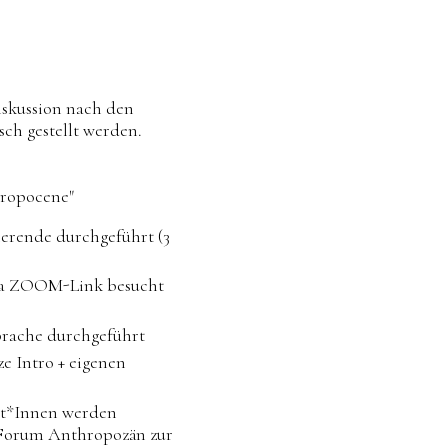
5
iskussion nach den
ch gestellt werden.
ropocene"
ierende durchgeführt (3
via ZOOM-Link besucht
prache durchgeführt
ze Intro + eigenen
ent*Innen werden
 Forum Anthropozän zur