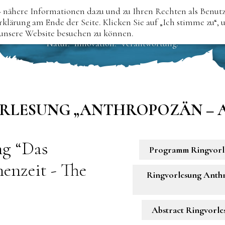
 nähere Informationen dazu und zu Ihren Rechten als Benut
Anthropozän
rklärung am Ende der Seite. Klicken Sie auf „Ich stimme zu“,
 unsere Website besuchen zu können.
Natur. Innovation. Verantwortung.
RLESUNG „ANTHROPOZÄN –
ng “Das
Programm Ringvorles
nzeit - The
Ringvorlesung Anthr
Abstract Ringvorles