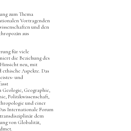
esung zum Thema
ationalen Vortragenden
wissenschaften und den
thropozän aus
rung für viele
niert die Beziehung des
Hinsicht neu, mit
d ethische Aspekte. Das
istes- und
asst
n Geologie, Geographie,
ie, Politikwissenschaft,
thropologie und einer
Das Internationale Forum
 transdisziplinär dem
ng von Globalität,
idmet.