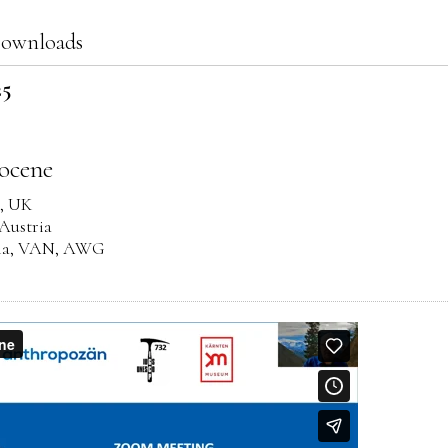
 Downloads
25
ocene
r, UK
Austria
enna, VAN, AWG